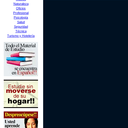
Naturaleza
Oficios
Profesional
Psicología
Salud
Seguridad
Técnica
Turismo y Hotelería