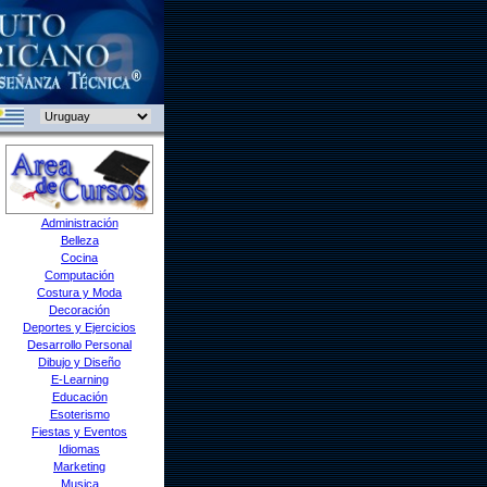
Administración
Belleza
Cocina
Computación
Costura y Moda
Decoración
Deportes y Ejercicios
Desarrollo Personal
Dibujo y Diseño
E-Learning
Educación
Esoterismo
Fiestas y Eventos
Idiomas
Marketing
Musica