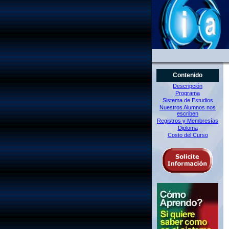
Contenido
Descripción
Programa
Sistema de Estudios
Nuestros Alumnos nos
escriben
Registros y Membresías
Diploma
Costo del Curso