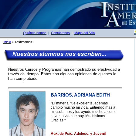
Quiénes somos
|
Contáctenos
|
Mapa del Sitio
Inicio
» Testimonios
Nuestros alumnos nos escriben...
Nuestros Cursos y Programas han demostrado su efectividad a
través del tiempo. Estas son algunas opiniones de quienes lo
han comprobado.
BARRIOS, ADRIANA EDITH
"El material fue excelente, ademas
cambio mucho mi vida. Entiendo mas a
mis sobrinos y los ayudo mucho a como
llevar la vida de hoy. Muchisimas
Gracias."
Aux. de Psic. Adolesc. y Juvenil