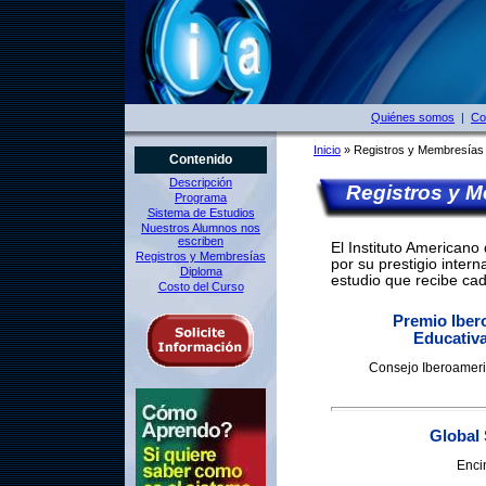
Quiénes somos
|
Co
Inicio
» Registros y Membresías
Contenido
Descripción
Registros y M
Programa
Sistema de Estudios
Nuestros Alumnos nos
escriben
El Instituto American
Registros y Membresías
por su prestigio intern
Diploma
estudio que recibe ca
Costo del Curso
Premio Iber
Educativa
Consejo Iberoameri
Global
Encin