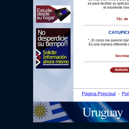
es para facilitar su aplicac
el excelente niv
Téc. d
CAYUPIC
"...El curso me pareció b
Es una manera diferente de
Secretar
Página Principal
-
Pol