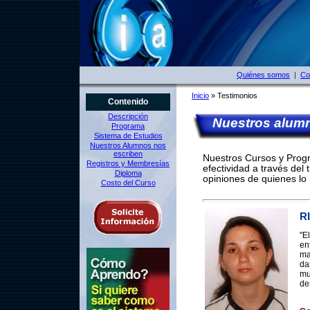
Quiénes somos
|
Co
Inicio
» Testimonios
Contenido
Descripción
Nuestros alumno
Programa
Sistema de Estudios
Nuestros Alumnos nos
escriben
Nuestros Cursos y Pro
Registros y Membresías
efectividad a través del
Diploma
opiniones de quienes l
Costo del Curso
R
"E
en
ma
da
mu
de