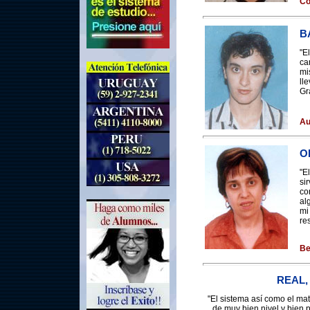
Co
B
"E
ca
mi
ll
Gr
Au
O
"E
si
co
al
mi
re
Be
REAL,
"El sistema así como el mat
de muy bien nivel y bien 